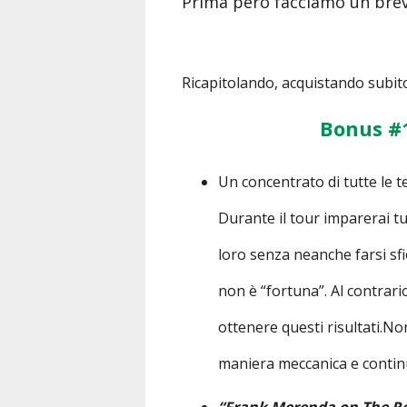
Prima però facciamo un breve 
Ricapitolando, acquistando subito i
Bonus #
Un concentrato di tutte le te
Durante il tour imparerai tu
loro senza neanche farsi sfi
non è “fortuna”. Al contrari
ottenere questi risultati.No
maniera meccanica e continua
“Frank Merenda on The R