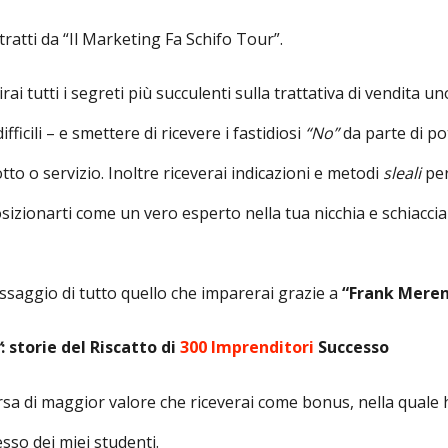
ratti da “Il Marketing Fa Schifo Tour”.
ai tutti i segreti più succulenti sulla trattativa di vendita u
ifficili – e smettere di ricevere i fastidiosi
“No”
da parte di po
tto o servizio. Inoltre riceverai indicazioni e metodi
sleali
per
 posizionarti come un vero esperto nella tua nicchia e schiacc
assaggio di tutto quello che imparerai grazie a
“Frank Mere
”
: storie del Riscatto di
300 Imprenditori
Successo
orsa di maggior valore che riceverai come bonus, nella quale 
esso dei miei studenti.