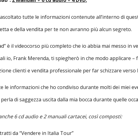
 ascoltato tutte le informazioni contenute all’interno di quest
etta e della vendita per te non avranno più alcun segreto.
è il videocorso più completo che io abbia mai messo in vendit
li io, Frank Merenda, ti spiegherò in che modo applicare – f
one clienti e vendita professionale per far schizzare verso le s
te le informazioni che ho condiviso durante molti dei miei ev
perla di saggezza uscita dalla mia bocca durante quelle occa
 anche 6 cd audio e 2 manuali cartacei, così composti:
ratti da “Vendere in Italia Tour”