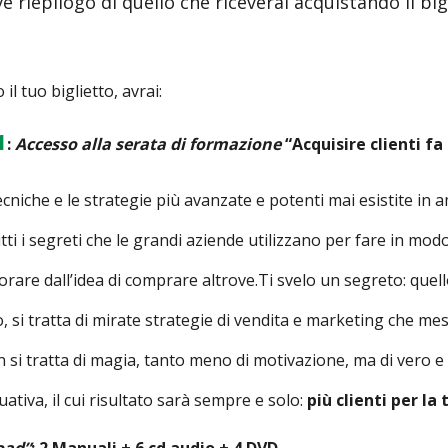
riepilogo di quello che riceverai acquistando il big
l tuo biglietto, avrai:
1
:
Accesso alla serata di formazione
“Acquisire clienti fa
cniche e le strategie più avanzate e potenti mai esistite in a
tti i segreti che le grandi aziende utilizzano per fare in m
orare dall’idea di comprare altrove.Ti svelo un segreto: quel
o, si tratta di mirate strategie di vendita e marketing che m
n si tratta di magia, tanto meno di motivazione, ma di vero e
tiva, il cui risultato sarà sempre e solo:
più clienti per la
oad”
:
2 Manuali + 6 cd audio + 4 DVD.