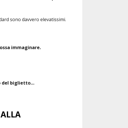
ndard sono davvero elevatissimi.
possa immaginare.
o del biglietto…
 ALLA