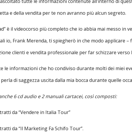
 ascoltato tutte le informazioni contenute all’interno di quest
etta e della vendita per te non avranno più alcun segreto.
è il videocorso più completo che io abbia mai messo in vendit
li io, Frank Merenda, ti spiegherò in che modo applicare – f
one clienti e vendita professionale per far schizzare verso le s
te le informazioni che ho condiviso durante molti dei miei ev
perla di saggezza uscita dalla mia bocca durante quelle occa
 anche 6 cd audio e 2 manuali cartacei, così composti:
ratti da “Vendere in Italia Tour”
ratti da “Il Marketing Fa Schifo Tour”.