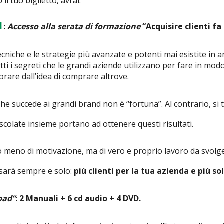
l tuo biglietto, avrai:
1
:
Accesso alla serata di formazione
“Acquisire clienti fa
cniche e le strategie più avanzate e potenti mai esistite in a
tti i segreti che le grandi aziende utilizzano per fare in m
orare dall’idea di comprare altrove.
he succede ai grandi brand non è “fortuna”. Al contrario, si t
colate insieme portano ad ottenere questi risultati.
to meno di motivazione, ma di vero e proprio lavoro da svol
o sarà sempre e solo:
più clienti per la tua azienda e più so
oad”
:
2 Manuali + 6 cd audio + 4 DVD.