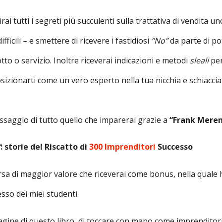
ai tutti i segreti più succulenti sulla trattativa di vendita u
ifficili – e smettere di ricevere i fastidiosi
“No”
da parte di po
tto o servizio. Inoltre riceverai indicazioni e metodi
sleali
per
 posizionarti come un vero esperto nella tua nicchia e schiacc
assaggio di tutto quello che imparerai grazie a
“Frank Mere
”
: storie del Riscatto di
300 Imprenditori
Successo
orsa di maggior valore che riceverai come bonus, nella quale 
esso dei miei studenti.
agine di questo libro, di toccare con mano come imprenditori 