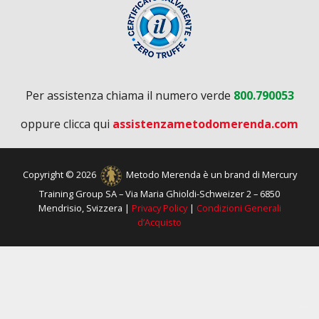
Per assistenza chiama il numero verde
800.790053
oppure clicca qui
assistenzametodomerenda.com
Copyright © 2026
Metodo Merenda è un brand di Mercury
Training Group SA – Via Maria Ghioldi-Schweizer 2 – 6850
Mendrisio, Svizzera |
Privacy Policy
|
Condizioni Generali
d’Acquisto