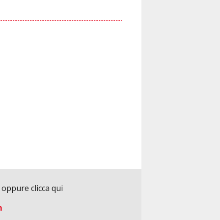
3
oppure clicca qui
m